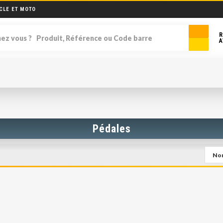
CLE ET MOTO
R
A
Pédales