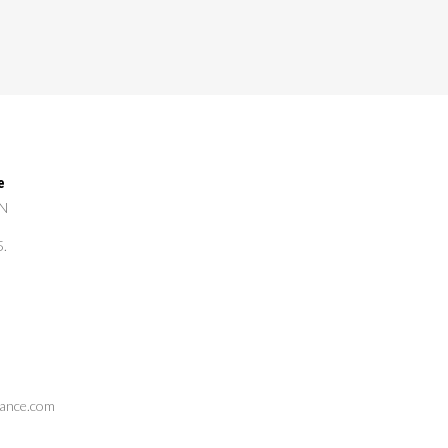
e
GN
5.
rance.com