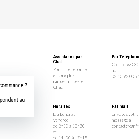
Assistance par
Par Téléphon
Chat
Contactez C
Pour une réponse
au
encore plus
02.40.92.00.9
rapide, utilisez le
e commande ?
Chat.
épondent au
Horaires
Par mail
Du Lundi au
Envoyez votre
Vendredi
message à
de 8h30 à 12h30
contact@cgnf
et
de 14h00 à 17h15