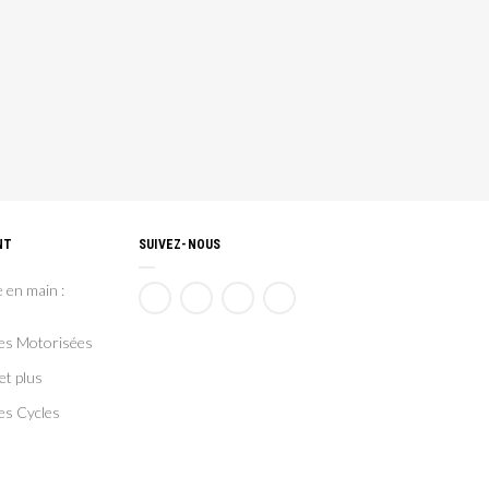
NT
SUIVEZ-NOUS
 en main :
ces Motorisées
et plus
es Cycles