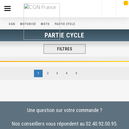
Toggle
navigation
CGN
MOTORISÉ
MOTO
PARTIE CYCLE
PARTIE CYCLE
FILTRES
1
2
3
4
5
Une question sur votre commande ?
Nos conseillers vous répondent au 02.40.92.00.95.