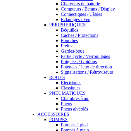
Chargeurs de batterie
Compteurs / Écrans / Display
Connectiques / Câbles
Éclairages / Feu
PÉRIPHERIQUES
Béquilles
Caches / Protections
Fourches
Freins
Gardes-boue
Partie cycle / Verrouillages
Poignées / Guidons
Potences / Jeux de direction
Signalisations / Rétroviseurs
ROUES
Électriques
Classiques
PNEUMATIQUES
Chambres à air
Pneus
Pneus alvéolés
ACCESSOIRES
POMPES
Pompes à pied
Pompes à main