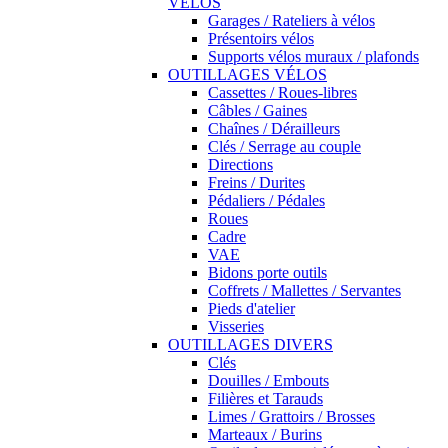
VÉLOS
Garages / Rateliers à vélos
Présentoirs vélos
Supports vélos muraux / plafonds
OUTILLAGES VÉLOS
Cassettes / Roues-libres
Câbles / Gaines
Chaînes / Dérailleurs
Clés / Serrage au couple
Directions
Freins / Durites
Pédaliers / Pédales
Roues
Cadre
VAE
Bidons porte outils
Coffrets / Mallettes / Servantes
Pieds d'atelier
Visseries
OUTILLAGES DIVERS
Clés
Douilles / Embouts
Filières et Tarauds
Limes / Grattoirs / Brosses
Marteaux / Burins