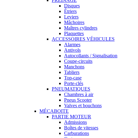
FREINAGE
Disques
Étriers
Leviers
Mâchoires
Maîtres cylindres
Plaquettes
ACCESSOIRES VÉHICULES
Alarmes
Antivols
Autocollants / Signalisation
Coupe-circuits
Manchons
Tabliers
Top-case
Porte-clés
PNEUMATIQUES
Chambres à air
Pneus Scooter
Valves et bouchons
MÉCABOITE
PARTIE MOTEUR
Admissions
Boîtes de vitesses
Carburations