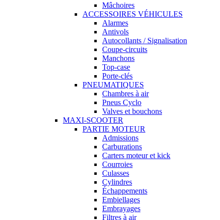
Mâchoires
ACCESSOIRES VÉHICULES
Alarmes
Antivols
Autocollants / Signalisation
Coupe-circuits
Manchons
Top-case
Porte-clés
PNEUMATIQUES
Chambres à air
Pneus Cyclo
Valves et bouchons
MAXI-SCOOTER
PARTIE MOTEUR
Admissions
Carburations
Carters moteur et kick
Courroies
Culasses
Cylindres
Échappements
Embiellages
Embrayages
Filtres à air