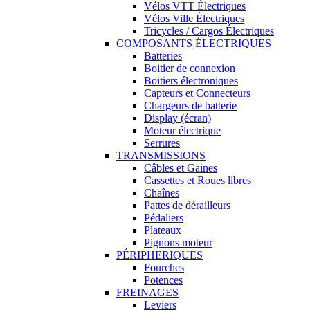
Vélos VTT Électriques
Vélos Ville Électriques
Tricycles / Cargos Électriques
COMPOSANTS ÉLECTRIQUES
Batteries
Boitier de connexion
Boitiers électroniques
Capteurs et Connecteurs
Chargeurs de batterie
Display (écran)
Moteur électrique
Serrures
TRANSMISSIONS
Câbles et Gaines
Cassettes et Roues libres
Chaînes
Pattes de dérailleurs
Pédaliers
Plateaux
Pignons moteur
PÉRIPHERIQUES
Fourches
Potences
FREINAGES
Leviers