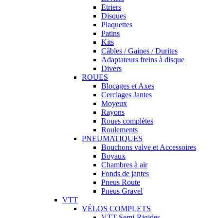
Etriers
Disques
Plaquettes
Patins
Kits
Câbles / Gaines / Durites
Adaptateurs freins à disque
Divers
ROUES
Blocages et Axes
Cerclages Jantes
Moyeux
Rayons
Roues complètes
Roulements
PNEUMATIQUES
Bouchons valve et Accessoires
Boyaux
Chambres à air
Fonds de jantes
Pneus Route
Pneus Gravel
VTT
VÉLOS COMPLETS
VTT Semi-Rigides