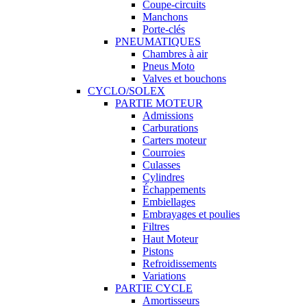
Coupe-circuits
Manchons
Porte-clés
PNEUMATIQUES
Chambres à air
Pneus Moto
Valves et bouchons
CYCLO/SOLEX
PARTIE MOTEUR
Admissions
Carburations
Carters moteur
Courroies
Culasses
Cylindres
Échappements
Embiellages
Embrayages et poulies
Filtres
Haut Moteur
Pistons
Refroidissements
Variations
PARTIE CYCLE
Amortisseurs