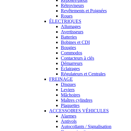
Reposes-pieds
Rétroviseurs
Revêtements et Poignées
Roues
ÉLECTRIQUES
Allumages
Avertisseurs
Batteries
Bobines et CDI
Bougies
Commodos
Contacteurs à clés
Démarreurs
Éclairages
Régulateurs et Centrales
FREINAGE
Disques
Leviers
Mâchoires
Maîtres cylindres
Plaquettes
ACCESSOIRES VÉHICULES
Alarmes
Antivols
Autocollants / Signalisation