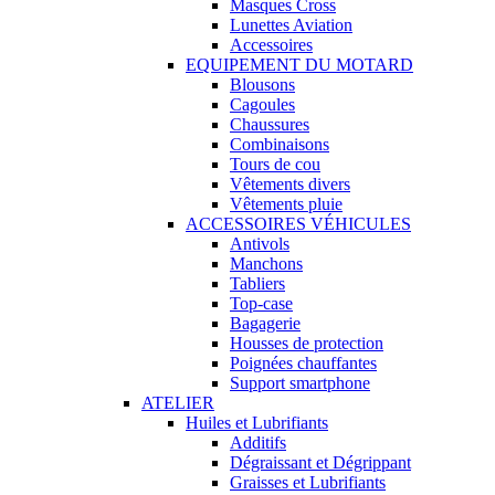
Masques Cross
Lunettes Aviation
Accessoires
EQUIPEMENT DU MOTARD
Blousons
Cagoules
Chaussures
Combinaisons
Tours de cou
Vêtements divers
Vêtements pluie
ACCESSOIRES VÉHICULES
Antivols
Manchons
Tabliers
Top-case
Bagagerie
Housses de protection
Poignées chauffantes
Support smartphone
ATELIER
Huiles et Lubrifiants
Additifs
Dégraissant et Dégrippant
Graisses et Lubrifiants