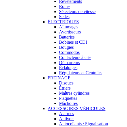
Revêtements
Roues
Sélecteurs de vitesse
Selles
ÉLECTRIQUES
Allumages
Avertisseurs
Batteries
Bobines et CDI
Bougies
Commodos
Contacteurs à clés
Démarreurs
Éclairages
Régulateurs et Centrales
FREINAGE
Disques
Étriers
Maîtres cylindres
Plaquettes
Mâchoires
ACCESSOIRES VÉHICULES
Alarmes
Antivols
Autocollants / Signalisation