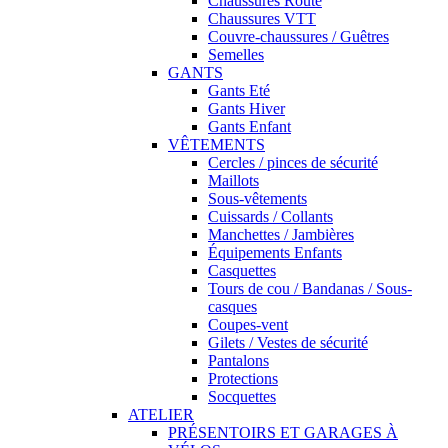
Chaussures Route
Chaussures VTT
Couvre-chaussures / Guêtres
Semelles
GANTS
Gants Eté
Gants Hiver
Gants Enfant
VÊTEMENTS
Cercles / pinces de sécurité
Maillots
Sous-vêtements
Cuissards / Collants
Manchettes / Jambières
Équipements Enfants
Casquettes
Tours de cou / Bandanas / Sous-
casques
Coupes-vent
Gilets / Vestes de sécurité
Pantalons
Protections
Socquettes
ATELIER
PRÉSENTOIRS ET GARAGES À