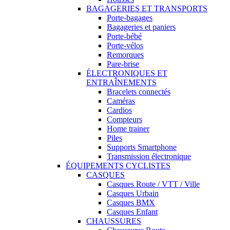
BAGAGERIES ET TRANSPORTS
Porte-bagages
Bagageries et paniers
Porte-bébé
Porte-vélos
Remorques
Pare-brise
ÉLECTRONIQUES ET
ENTRAÎNEMENTS
Bracelets connectés
Caméras
Cardios
Compteurs
Home trainer
Piles
Supports Smartphone
Transmission électronique
ÉQUIPEMENTS CYCLISTES
CASQUES
Casques Route / VTT / Ville
Casques Urbain
Casques BMX
Casques Enfant
CHAUSSURES