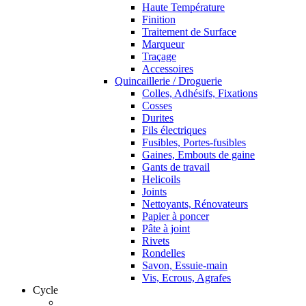
Haute Température
Finition
Traitement de Surface
Marqueur
Traçage
Accessoires
Quincaillerie / Droguerie
Colles, Adhésifs, Fixations
Cosses
Durites
Fils électriques
Fusibles, Portes-fusibles
Gaines, Embouts de gaine
Gants de travail
Helicoils
Joints
Nettoyants, Rénovateurs
Papier à poncer
Pâte à joint
Rivets
Rondelles
Savon, Essuie-main
Vis, Ecrous, Agrafes
Cycle