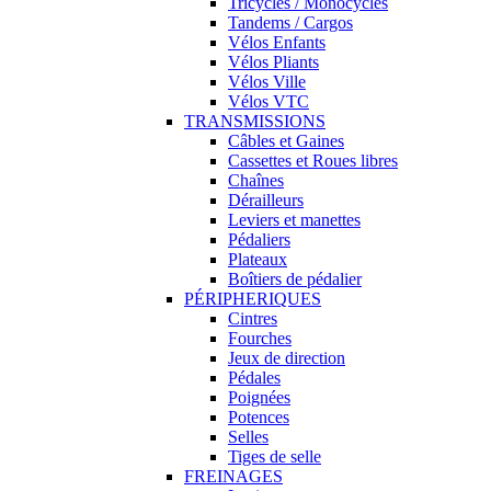
Tricycles / Monocycles
Tandems / Cargos
Vélos Enfants
Vélos Pliants
Vélos Ville
Vélos VTC
TRANSMISSIONS
Câbles et Gaines
Cassettes et Roues libres
Chaînes
Dérailleurs
Leviers et manettes
Pédaliers
Plateaux
Boîtiers de pédalier
PÉRIPHERIQUES
Cintres
Fourches
Jeux de direction
Pédales
Poignées
Potences
Selles
Tiges de selle
FREINAGES