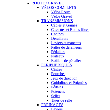
ROUTE / GRAVEL
VÉLOS COMPLETS
Vélos Route
Vélos Gravel
TRANSMISSIONS
Câbles et Gaines
Cassettes et Roues libres
Chaînes
Dérailleurs
Leviers et manettes
Pattes de dérailleurs
Pédaliers
Plateaux
Boîtiers de pédalier
PÉRIPHERIQUES
Cintres
Fourches
Jeux de direction
Guidolines et Poignées
Pédales
Potences
Selles
Tiges de selle
FREINAGES
Leviers