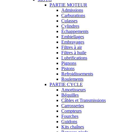
PARTIE MOTEUR
Admissions
Carburations
Culasses
Cylindres
Échappements
Embiellages
Embrayages
Filtres à air
Filtres à huile
Lubrifications
Pignons
Pistons
Refroidissements
Roulements
PARTIE CYCLE
Amortisseurs
Béquilles
Câbles et Transmissions
Carrosseries
Compteurs
Fourches
Guidons
Kits chaînes