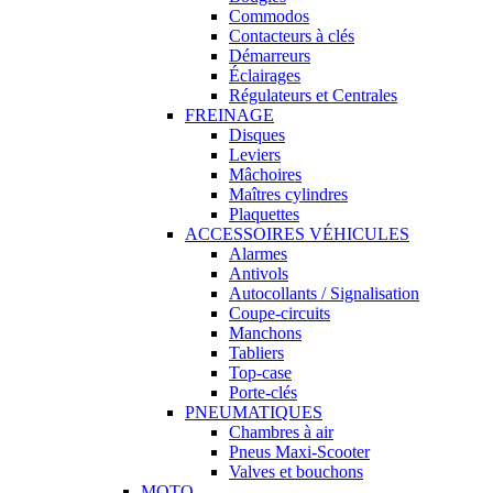
Commodos
Contacteurs à clés
Démarreurs
Éclairages
Régulateurs et Centrales
FREINAGE
Disques
Leviers
Mâchoires
Maîtres cylindres
Plaquettes
ACCESSOIRES VÉHICULES
Alarmes
Antivols
Autocollants / Signalisation
Coupe-circuits
Manchons
Tabliers
Top-case
Porte-clés
PNEUMATIQUES
Chambres à air
Pneus Maxi-Scooter
Valves et bouchons
MOTO