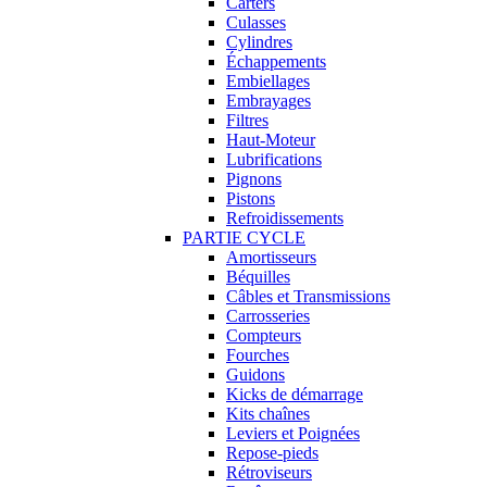
Carters
Culasses
Cylindres
Échappements
Embiellages
Embrayages
Filtres
Haut-Moteur
Lubrifications
Pignons
Pistons
Refroidissements
PARTIE CYCLE
Amortisseurs
Béquilles
Câbles et Transmissions
Carrosseries
Compteurs
Fourches
Guidons
Kicks de démarrage
Kits chaînes
Leviers et Poignées
Repose-pieds
Rétroviseurs