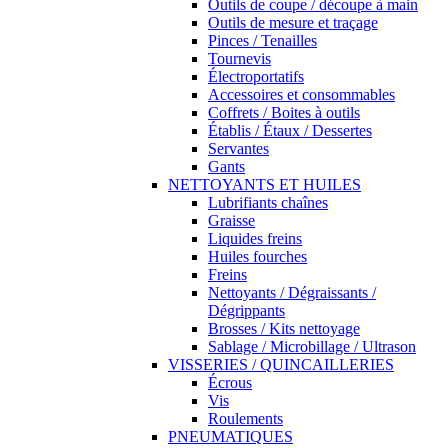
Outils de coupe / découpe à main
Outils de mesure et traçage
Pinces / Tenailles
Tournevis
Électroportatifs
Accessoires et consommables
Coffrets / Boites à outils
Établis / Étaux / Dessertes
Servantes
Gants
NETTOYANTS ET HUILES
Lubrifiants chaînes
Graisse
Liquides freins
Huiles fourches
Freins
Nettoyants / Dégraissants /
Dégrippants
Brosses / Kits nettoyage
Sablage / Microbillage / Ultrason
VISSERIES / QUINCAILLERIES
Écrous
Vis
Roulements
PNEUMATIQUES