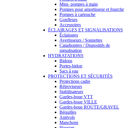
Mini- pompes à main
Pompes pour amortisseur et fourche
Pompes à cartouche
Gonfleurs
Accessoires
ÉCLAIRAGES ET SIGNALISATIONS
Éclairages
Avertisseurs / Sonnettes
Catadioptres / Dispositifs de
signalisation
HYDRATATIONS
Bidons
Portes-bidon
Sacs à eau
PROTECTIONS ET SÉCURITÉS
Protections cadre
Rétroviseurs
Stabilisateurs
Gardes-boue VTT
Gardes-boue VILLE
Gardes-boue ROUTE/GRAVEL
Béquilles
Antivols
Manchons
Housses