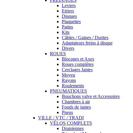
FREINAGES
Leviers
Etriers
Disques
Plaquettes
Patins
Kits
Câbles / Gaines / Durites
Adaptateurs freins à disque
Divers
ROUES
Blocages et Axes
Roues complètes
Cerclages Jantes
Moyeu
Rayons
Roulements
PNEUMATIQUES
Bouchons valve et Accessoires
Chambres à air
Fonds de jantes
Pneus
VILLE / VTC / TRADI
VÉLOS COMPLETS
Draisiennes