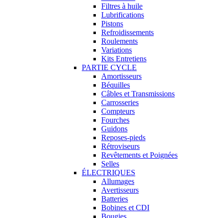
Filtres à huile
Lubrifications
Pistons
Refroidissements
Roulements
Variations
Kits Entretiens
PARTIE CYCLE
Amortisseurs
Béquilles
Câbles et Transmissions
Carrosseries
Compteurs
Fourches
Guidons
Reposes-pieds
Rétroviseurs
Revêtements et Poignées
Selles
ÉLECTRIQUES
Allumages
Avertisseurs
Batteries
Bobines et CDI
Bougies