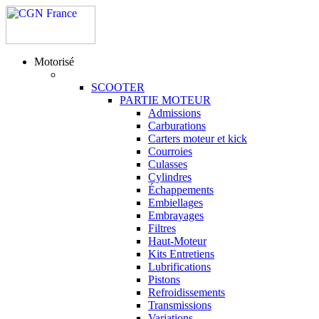
Motorisé
SCOOTER
PARTIE MOTEUR
Admissions
Carburations
Carters moteur et kick
Courroies
Culasses
Cylindres
Échappements
Embiellages
Embrayages
Filtres
Haut-Moteur
Kits Entretiens
Lubrifications
Pistons
Refroidissements
Transmissions
Variations