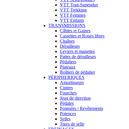
VTT Tout-Supendus
VTT Trekking
VTT Femmes
VTT Enfants
TRANSMISSIONS
Câbles et Gaines
Cassettes et Roues libres
Chaînes
Dérailleurs
Leviers et manettes
Pattes de dérailleurs
Pédaliers
Plateaux
Boîtiers de pédalier
PÉRIPHERIQUES
Amortisseurs
Cintres
Fourches
Jeux de direction
Pédales
Poignées / Revêtements
Potences
Selles
Tiges de selle