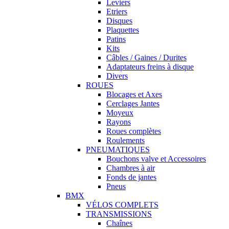
Leviers
Etriers
Disques
Plaquettes
Patins
Kits
Câbles / Gaines / Durites
Adaptateurs freins à disque
Divers
ROUES
Blocages et Axes
Cerclages Jantes
Moyeux
Rayons
Roues complètes
Roulements
PNEUMATIQUES
Bouchons valve et Accessoires
Chambres à air
Fonds de jantes
Pneus
BMX
VÉLOS COMPLETS
TRANSMISSIONS
Chaînes