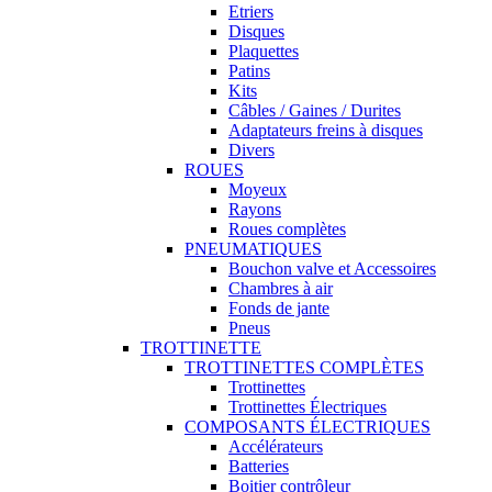
Etriers
Disques
Plaquettes
Patins
Kits
Câbles / Gaines / Durites
Adaptateurs freins à disques
Divers
ROUES
Moyeux
Rayons
Roues complètes
PNEUMATIQUES
Bouchon valve et Accessoires
Chambres à air
Fonds de jante
Pneus
TROTTINETTE
TROTTINETTES COMPLÈTES
Trottinettes
Trottinettes Électriques
COMPOSANTS ÉLECTRIQUES
Accélérateurs
Batteries
Boitier contrôleur