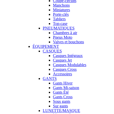
Coupe-circuits
Manchons
Miniatures
Porte-clés
Tabliers
Top-case
PNEUMATIQUES
Chambres à air
Pneus Moto
Valves et bouchons
ÉQUIPEMENT
CASQUES
Casques Intégraux
Casques Jet
Casques Modulables
Casques Cross
Accessoires
GANTS
Gants Hiver
Gants Mi-saison
Gants Été
Gants Cross
Sous gants
Sur gants
LUNETTE/MASQUE