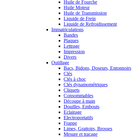
Huile de Fourche
Huile Moteur
Huile de Transmission
Liquide de Frein
Liquide de Refroidissement
Immatriculations
Bandes
Plaques
Lettrage
Impression
Divers
Outillage
Bacs, Bidons, Doseurs, Entonnoirs
Clés
Clés à choc
Clés dynamométriques
Cliquets
Consommables
Découpe à main
Douilles, Embouts
Eclairage
Electroportatifs
Frappe
Limes, Grattoirs, Brosses
Mesure et traçage