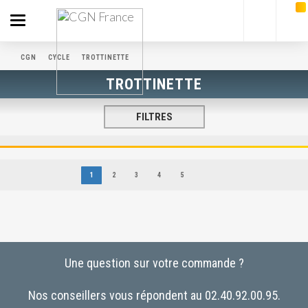
Toggle
navigation
CGN
CYCLE
TROTTINETTE
TROTTINETTE
FILTRES
1
2
3
4
5
Une question sur votre commande ?
Nos conseillers vous répondent au 02.40.92.00.95.