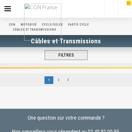
Toggle
navigation
CGN
MOTORISÉ
CYCLO/SOLEX
PARTIE CYCLE
CÂBLES ET TRANSMISSIONS
Câbles et Transmissions
FILTRES
1
2
3
Une question sur votre commande ?
Nos conseillers vous répondent au 02.40.92.00.95.