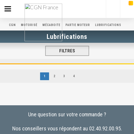
Toggle
navigation
CGN
MOTORISÉ
MÉCABOITE
PARTIE MOTEUR
LUBRIFICATIONS
Lubrifications
FILTRES
1
2
3
4
Une question sur votre commande ?
Nos conseillers vous répondent au 02.40.92.00.95.