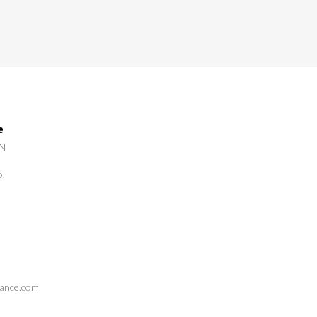
e
GN
5.
rance.com