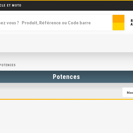
CLE ET MOTO
R
A
POTENCES
Potences