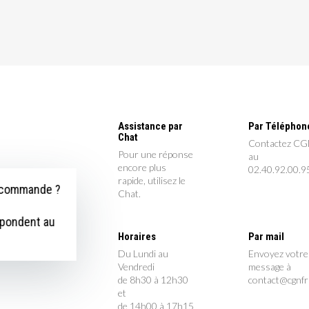
Assistance par
Par Téléphon
Chat
Contactez C
Pour une réponse
au
encore plus
02.40.92.00.9
rapide, utilisez le
e commande ?
Chat.
épondent au
Horaires
Par mail
Du Lundi au
Envoyez votre
Vendredi
message à
de 8h30 à 12h30
contact@cgnf
et
de 14h00 à 17h15