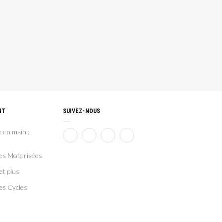
NT
SUIVEZ-NOUS
 en main :
ces Motorisées
et plus
es Cycles