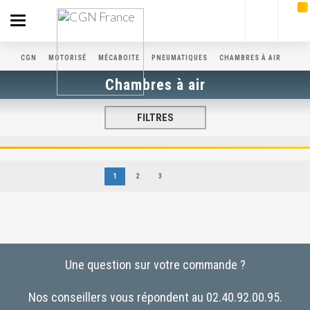
Toggle
navigation
CGN
MOTORISÉ
MÉCABOITE
PNEUMATIQUES
CHAMBRES À AIR
Chambres à air
FILTRES
1
2
3
Une question sur votre commande ?
Nos conseillers vous répondent au 02.40.92.00.95.