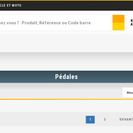
CLE ET MOTO
R
A
Pédales
1
2
SUIVANT