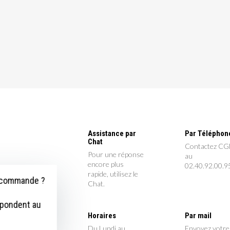
Assistance par
Par Téléphon
Chat
Contactez C
Pour une réponse
au
encore plus
02.40.92.00.9
rapide, utilisez le
e commande ?
Chat.
épondent au
Horaires
Par mail
Du Lundi au
Envoyez votre