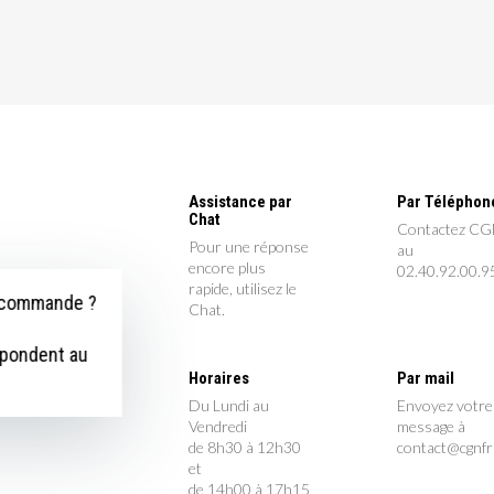
Assistance par
Par Téléphon
Chat
Contactez C
Pour une réponse
au
encore plus
02.40.92.00.9
rapide, utilisez le
e commande ?
Chat.
épondent au
Horaires
Par mail
Du Lundi au
Envoyez votre
Vendredi
message à
de 8h30 à 12h30
contact@cgnf
et
de 14h00 à 17h15