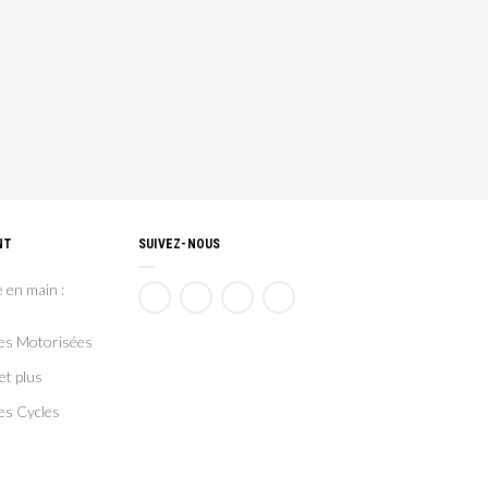
NT
SUIVEZ-NOUS
 en main :
ces Motorisées
et plus
es Cycles