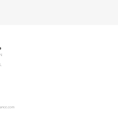
e
GN
5.
rance.com