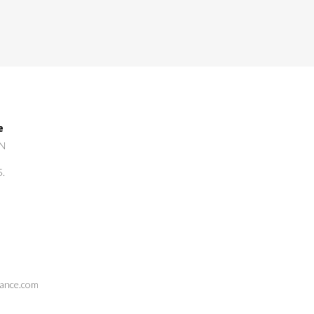
e
GN
5.
rance.com