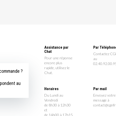
Assistance par
Par Téléphon
Chat
Contactez C
Pour une réponse
au
encore plus
02.40.92.00.9
rapide, utilisez le
e commande ?
Chat.
épondent au
Horaires
Par mail
Du Lundi au
Envoyez votre
Vendredi
message à
de 8h30 à 12h30
contact@cgnf
et
de 14h00 à 17h15