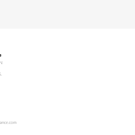
e
GN
5.
rance.com