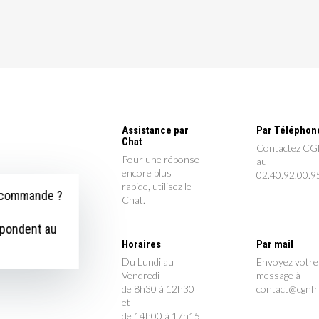
Assistance par
Par Téléphon
Chat
Contactez C
Pour une réponse
au
encore plus
02.40.92.00.9
rapide, utilisez le
e commande ?
Chat.
épondent au
Horaires
Par mail
Du Lundi au
Envoyez votre
Vendredi
message à
de 8h30 à 12h30
contact@cgnf
et
de 14h00 à 17h15