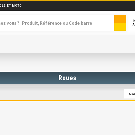
CLE ET MOTO
R
A
Roues