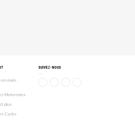
NT
SUIVEZ-NOUS
 en main :
ces Motorisées
et plus
es Cycles