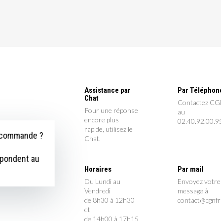
Assistance par
Par Téléphon
Chat
Contactez C
Pour une réponse
au
encore plus
02.40.92.00.9
rapide, utilisez le
e commande ?
Chat.
épondent au
Horaires
Par mail
Du Lundi au
Envoyez votre
Vendredi
message à
de 8h30 à 12h30
contact@cgnf
et
de 14h00 à 17h15