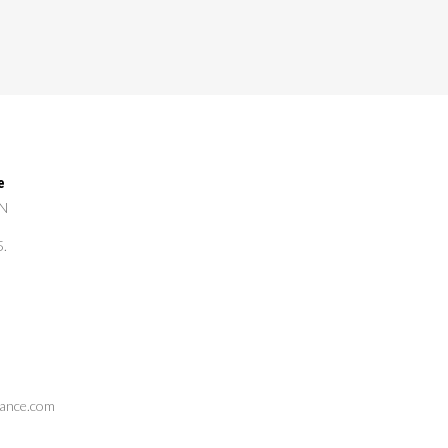
e
GN
5.
rance.com