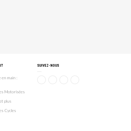
NT
SUIVEZ-NOUS
 en main :
ces Motorisées
et plus
es Cycles