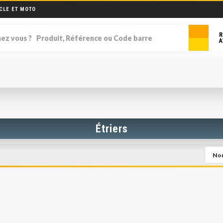
CLE ET MOTO
R
A
Étriers