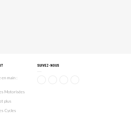
NT
SUIVEZ-NOUS
 en main :
ces Motorisées
et plus
es Cycles