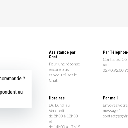
Assistance par
Par Téléphon
Chat
Contactez C
Pour une réponse
au
encore plus
02.40.92.00.9
rapide, utilisez le
e commande ?
Chat.
épondent au
Horaires
Par mail
Du Lundi au
Envoyez votre
Vendredi
message à
de 8h30 à 12h30
contact@cgnf
et
de 14h00 à 17h15