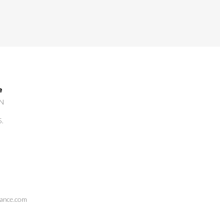
e
GN
5.
rance.com